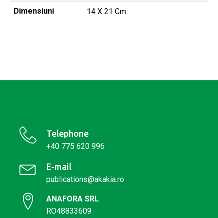
Dimensiuni
14 X 21 Cm
Telephone
+40 775 620 996
E-mail
publications@akakia.ro
ANAFORA SRL
RO48833609