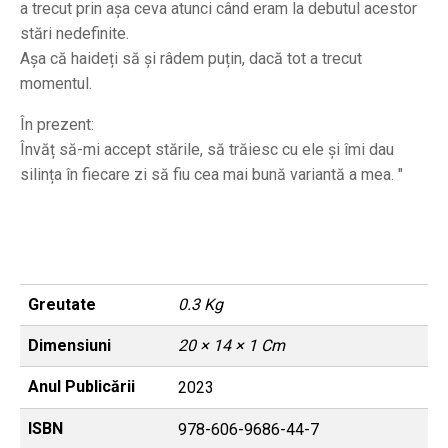
a trecut prin așa ceva atunci când eram la debutul acestor
stări nedefinite.
Așa că haideți să și râdem puțin, dacă tot a trecut
momentul.
În prezent:
Învăț să-mi accept stările, să trăiesc cu ele și îmi dau
silința în fiecare zi să fiu cea mai bună variantă a mea. "
Greutate
0.3 Kg
Dimensiuni
20 × 14 × 1 Cm
Anul Publicării
2023
ISBN
978-606-9686-44-7