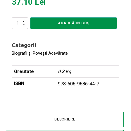
37.10
Lei
Cantitate
ADAUGĂ ÎN COȘ
Dark
Humour
of
Categorii
Life
Biografii și Povești Adevărate
Greutate
0.3 Kg
ISBN
978-606-9686-44-7
DESCRIERE