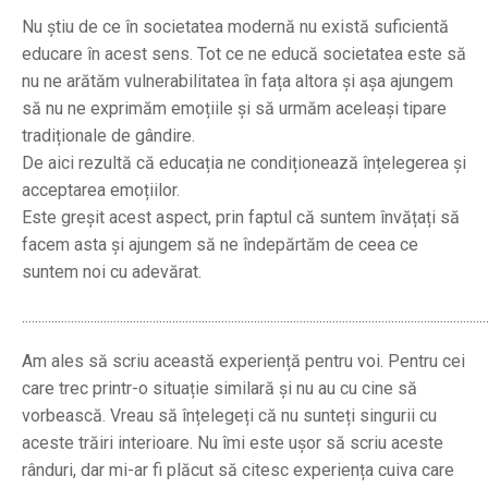
Nu știu de ce în societatea modernă nu există suficientă
educare în acest sens. Tot ce ne educă societatea este să
nu ne arătăm vulnerabilitatea în fața altora și așa ajungem
să nu ne exprimăm emoțiile și să urmăm aceleași tipare
tradiționale de gândire.
De aici rezultă că educația ne condiționează înțelegerea și
acceptarea emoțiilor.
Este greșit acest aspect, prin faptul că suntem învățați să
facem asta și ajungem să ne îndepărtăm de ceea ce
suntem noi cu adevărat.
..............................................................................................................................................
Am ales să scriu această experiență pentru voi. Pentru cei
care trec printr-o situație similară și nu au cu cine să
vorbească. Vreau să înțelegeți că nu sunteți singurii cu
aceste trăiri interioare. Nu îmi este ușor să scriu aceste
rânduri, dar mi-ar fi plăcut să citesc experiența cuiva care