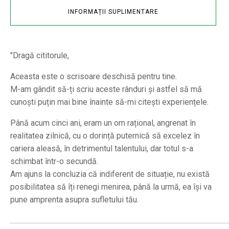
INFORMAȚII SUPLIMENTARE
"Dragă cititorule,
Aceasta este o scrisoare deschisă pentru tine.
M-am gândit să-ți scriu aceste rânduri și astfel să mă
cunoști puțin mai bine înainte să-mi citești experiențele.
Până acum cinci ani, eram un om rațional, angrenat în
realitatea zilnică, cu o dorință puternică să excelez în
cariera aleasă, în detrimentul talentului, dar totul s-a
schimbat într-o secundă.
Am ajuns la concluzia că indiferent de situație, nu există
posibilitatea să îți renegi menirea, până la urmă, ea își va
pune amprenta asupra sufletului tău.
..............................................................................................................................................