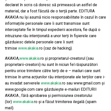
declarat în scris că doresc să primească un astfel de
material, dar a fost făcută de o terță parte. EDITURA
AKAKIA nu își asumă nicio responsabilitate în cazul în care
informațiile personale care îi sunt transmise sunt
interceptate fie în timpul expedierii acestora, fie după o
intruziune rău intenționată a unor terți în fișierele care
găzduiesc datele personale care îi sunt
trimise
www.akakia.
ro (caz de hacking).
AKAKIA,
www.akakia.
ro și proprietarul-creatorul (sau
proprietarii-creatorii) nu sunt în niciun fel răspunzători
pentru orice trimitere către terți de e – mailuri care sunt
trimise în urma acțiunilor rău intenționate ale terților care i-
au invadat serverele
www.akakia.
ro sau www.gmail.com și
www.google.com care găzduiește e-mailuri EDITURII
AKAKIA , fără aprobarea și permisiunea creatorului
(lor)
www.akakia.
ro și a făcut trimiterea ilegală (spam
mail).