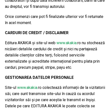
colaboratori și după data încheierii colaborării, banii la care
au dreptul, vor fi transmiși autorului.
Orice comenzi care pot fi finalizate ulterior vor fi returnate
în acel moment.
CARDURI DE CREDIT / DISCLAIMER
Editura AKAKIA și site-ul web
www.akakia.
ro nu stochează
nicăieri detaliile cardului de credit și nici nu partajează
detaliile clienților către terți, folosind serviciile
externalizate și acreditate internațional pentru plata prin
carduri, precum paypal, stripe, payu etc.
GESTIONAREA DATELOR PERSONALE
Site-ul
www.akakia.
ro colectează informații de la vizitatorii
săi, care sunt transmise site-ului în cauză cu acordul
vizitatorilor săi și pe care aceștia le transmit ei înșiși.
Datele pe care EDITURA AKAKIA le poate colecta se