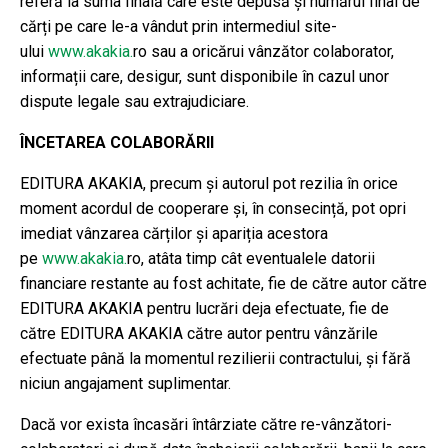
referă la suma finală care este depusă și numărul final de
cărți pe care le-a vândut prin intermediul site-
ului
www.akakia.
ro sau a oricărui vânzător colaborator,
informații care, desigur, sunt disponibile în cazul unor
dispute legale sau extrajudiciare.
ÎNCETAREA COLABORĂRII
EDITURA AKAKIA, precum și autorul pot rezilia în orice
moment acordul de cooperare și, în consecință, pot opri
imediat vânzarea cărților și apariția acestora
pe
www.akakia.
ro, atâta timp cât eventualele datorii
financiare restante au fost achitate, fie de către autor către
EDITURA AKAKIA pentru lucrări deja efectuate, fie de
către EDITURA AKAKIA către autor pentru vânzările
efectuate până la momentul rezilierii contractului, și fără
niciun angajament suplimentar.
Dacă vor exista încasări întârziate către re-vânzători-