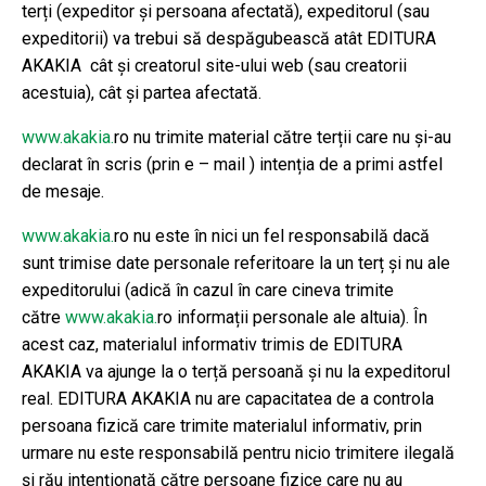
terți (expeditor și persoana afectată), expeditorul (sau
expeditorii) va trebui să despăgubească atât EDITURA
AKAKIA cât și creatorul site-ului web (sau creatorii
acestuia), cât și partea afectată.
www.akakia.
ro nu trimite material către terții care nu și-au
declarat în scris (prin e – mail ) intenția de a primi astfel
de mesaje.
www.akakia.
ro nu este în nici un fel responsabilă dacă
sunt trimise date personale referitoare la un terț și nu ale
expeditorului (adică în cazul în care cineva trimite
către
www.akakia.
ro informații personale ale altuia). În
acest caz, materialul informativ trimis de EDITURA
AKAKIA va ajunge la o terță persoană și nu la expeditorul
real. EDITURA AKAKIA nu are capacitatea de a controla
persoana fizică care trimite materialul informativ, prin
urmare nu este responsabilă pentru nicio trimitere ilegală
și rău intenționată către persoane fizice care nu au