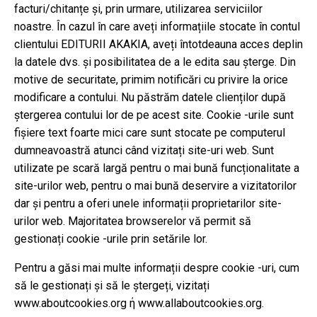
facturi/chitanțe și, prin urmare, utilizarea serviciilor
noastre. În cazul în care aveți informațiile stocate în contul
clientului EDITURII AKAKIA, aveți întotdeauna acces deplin
la datele dvs. și posibilitatea de a le edita sau șterge. Din
motive de securitate, primim notificări cu privire la orice
modificare a contului. Nu păstrăm datele clienților după
ștergerea contului lor de pe acest site. Cookie -urile sunt
fișiere text foarte mici care sunt stocate pe computerul
dumneavoastră atunci când vizitați site-uri web. Sunt
utilizate pe scară largă pentru o mai bună funcționalitate a
site-urilor web, pentru o mai bună deservire a vizitatorilor
dar și pentru a oferi unele informații proprietarilor site-
urilor web. Majoritatea browserelor vă permit să
gestionați cookie -urile prin setările lor.
Pentru a găsi mai multe informații despre cookie -uri, cum
să le gestionați și să le ștergeți, vizitați
www.aboutcookies.org ή www.allaboutcookies.org.