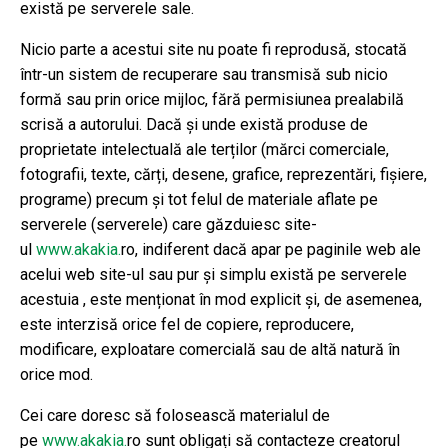
există pe serverele sale.
Nicio parte a acestui site nu poate fi reprodusă, stocată
într-un sistem de recuperare sau transmisă sub nicio
formă sau prin orice mijloc, fără permisiunea prealabilă
scrisă a autorului. Dacă și unde există produse de
proprietate intelectuală ale terților (mărci comerciale,
fotografii, texte, cărți, desene, grafice, reprezentări, fișiere,
programe) precum și tot felul de materiale aflate pe
serverele (serverele) care găzduiesc site-
ul
www.akakia.
ro, indiferent dacă apar pe paginile web ale
acelui web site-ul sau pur și simplu există pe serverele
acestuia , este menționat în mod explicit și, de asemenea,
este interzisă orice fel de copiere, reproducere,
modificare, exploatare comercială sau de altă natură în
orice mod.
Cei care doresc să folosească materialul de
pe
www.akakia.
ro sunt obligați să contacteze creatorul