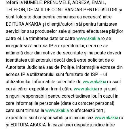
referă la NUMELE, PRENUMELE, ADRESA, EMAIL,
TELEFON, DETALII DE CONT BANCAR PENTRU AUTORI și
sunt folosite doar pentru comunicarea necesară între
EDITURA AKAKIA și clienții/autorii săi pentru furnizarea
serviciilor sau produselor sale și pentru efectuatea plăților
către ei. La trimiterea datelor către
www.akakia.
ro se
înregistrează adresa IP a expeditorului, ceea ce se
întâmplă doar din motive de securitate și nu poate dovedi
identitatea utilizatorului decât dacă este solicitat de o
Autoritate Judiciară sau de Poliție. Informațiile extrase din
adresa IP a utilizatorului sunt furnizate de ISP – ul
utilizatorului. Informațiile colectate de
www.akakia.
ro sunt
cei ai căror expeditori trimit către
www.akakia.
ro și sunt
singurii responsabili pentru corectitudinea lor. În cazul în
care informațiile personale (date cu caracter personal)
care sunt trimise la
www.akakia.
ro afectează terți,
expeditorii sunt responsabili și în niciun caz
www.akakia.
ro
și EDITURA AKAKIA. În cazul unei dispute juridice între