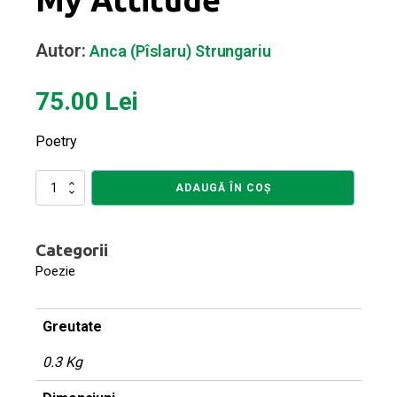
Autor:
Anca (Pîslaru) Strungariu
75.00
Lei
Poetry
Cantitate
ADAUGĂ ÎN COȘ
The
Wheels
Behind
Categorii
My
Attitude
Poezie
Greutate
0.3 Kg