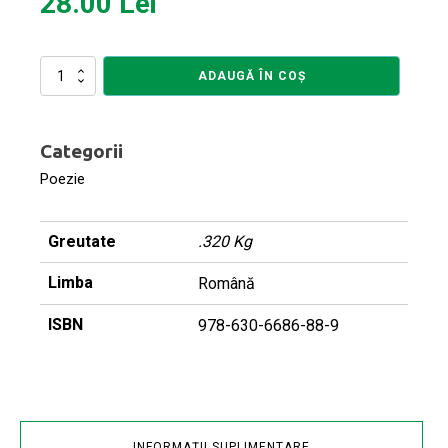
28.00
Lei
Cantitate
ADAUGĂ ÎN COȘ
Regretul
unui
bărbat
Categorii
Poezie
Greutate
.320 Kg
Limba
Română
ISBN
978-630-6686-88-9
INFORMAȚII SUPLIMENTARE