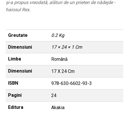
şi-a propus vreodată, alături de un prieten de nădejde -
haiosul Rex.
Greutate
0.2 Kg
Dimensiuni
17 × 24 × 1 Cm
Limba
Română
Dimensiuni
17 X 24 Cm
ISBN
978-630-6602-93-3
Pagini
24
Editura
Akakia