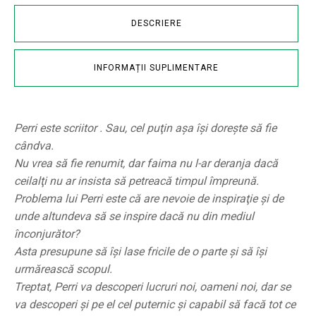
DESCRIERE
INFORMAȚII SUPLIMENTARE
Perri este scriitor . Sau, cel puţin aşa îşi doreşte să fie
cândva.
Nu vrea să fie renumit, dar faima nu l-ar deranja dacă
ceilalţi nu ar insista să petreacă timpul împreună.
Problema lui Perri este că are nevoie de inspiraţie şi de
unde altundeva să se inspire dacă nu din mediul
înconjurător?
Asta presupune să îşi lase fricile de o parte şi să îşi
urmărească scopul.
Treptat, Perri va descoperi lucruri noi, oameni noi, dar se
va descoperi şi pe el cel puternic şi capabil să facă tot ce