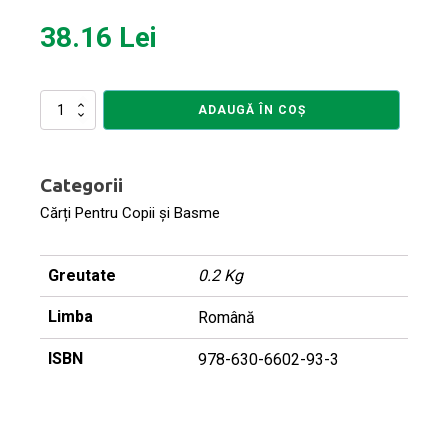
38.16
Lei
Cantitate
ADAUGĂ ÎN COȘ
Perri.
Bootcamp
și
Categorii
excursie
la
Cărți Pentru Copii și Basme
munte
Greutate
0.2 Kg
Limba
Română
ISBN
978-630-6602-93-3