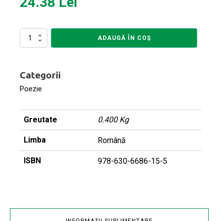
24.38
Lei
Cantitate
ADAUGĂ ÎN COȘ
Lacrimi
căzătoare
Categorii
Poezie
Greutate
0.400 Kg
Limba
Română
ISBN
978-630-6686-15-5