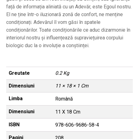
față de informația aliniată cu un Adevăr, este Egoul nostru.
El ne ține într-o iluzionară zonă de confort, ne menține
condiționați. Adevărul îl vom găsi în spatele
condiționărilor. Toate condiționările ce aduc dizarmonie în
interiorul nostru și influențează supraviețuirea corpului
biologic duc la o involuție a conștiinței.
Greutate
0.2 Kg
Dimensiuni
11 × 18 × 1 Cm
Limba
Română
Dimensiuni
11 X 18 Cm
ISBN
978-606-9686-58-4
Pagini
208