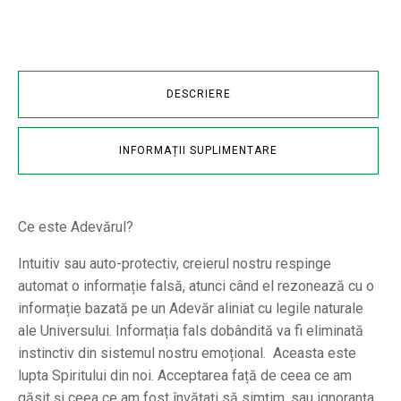
DESCRIERE
INFORMAȚII SUPLIMENTARE
Ce este Adevărul?
Intuitiv sau auto-protectiv, creierul nostru respinge
automat o informație falsă, atunci când el rezonează cu o
informație bazată pe un Adevăr aliniat cu legile naturale
ale Universului. Informația fals dobândită va fi eliminată
instinctiv din sistemul nostru emoțional. Aceasta este
lupta Spiritului din noi. Acceptarea față de ceea ce am
găsit și ceea ce am fost învățați să simțim, sau ignoranța