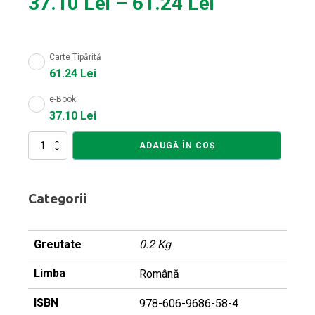
Interval
37.10
Lei
–
61.24
Lei
De
Carte Tipărită
Prețuri:
61.24
Lei
37.10 Lei
e-Book
37.10
Lei
Până
Cantitate
ADAUGĂ ÎN COȘ
La
Ghidul
Necon
61.24 Lei
Categorii
Greutate
0.2 Kg
Limba
Română
ISBN
978-606-9686-58-4