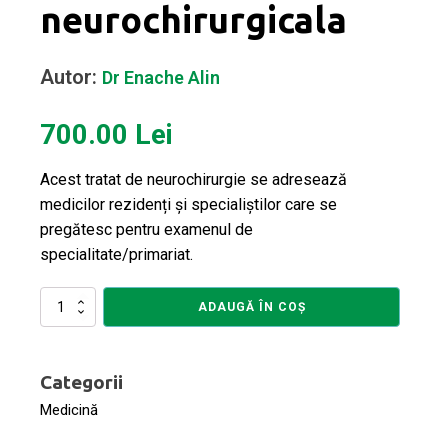
neurochirurgicala
Autor:
Dr Enache Alin
700.00
Lei
Acest tratat de neurochirurgie se adresează
medicilor rezidenți și specialiștilor care se
pregătesc pentru examenul de
specialitate/primariat.
Cantitate
ADAUGĂ ÎN COȘ
BAZELE
NEUROCHIRURGIEI:
Volumul
Categorii
II
Patologie
Medicină
neurochirurgicala