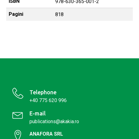
ISBN
978-630-365-001-2
Pagini
818
Telephone
+40 775 620 996
E-mail
publications@akakia.ro
ANAFORA SRL