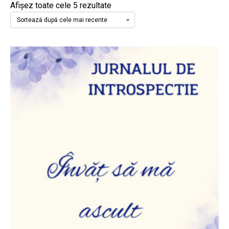
Sortat
Afișez toate cele 5 rezultate
după
cele
mai
recente