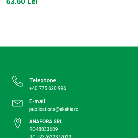
63.60
Lei
Telephone
+40 775 620 996
E-mail
publications@akakia.ro
ANAFORA SRL
RO48833609
RC J23/6223/2023