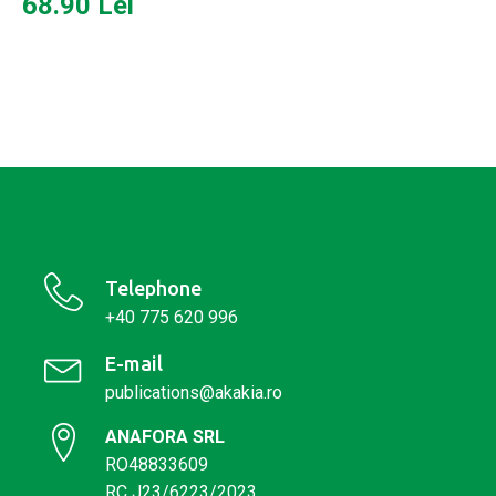
68.90
Lei
Telephone
+40 775 620 996
E-mail
publications@akakia.ro
ANAFORA SRL
RO48833609
RC J23/6223/2023