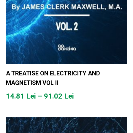
A TREATISE ON ELECTRICITY AND
MAGNETISM VOL II
Interval
14.81
Lei
–
91.02
Lei
de
prețuri:
14.81 lei