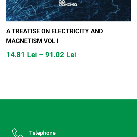
A TREATISE ON ELECTRICITY AND
MAGNETISM VOL I
Interval
14.81
Lei
–
91.02
Lei
de
prețuri:
14.81 lei
până
la
91.02 lei
Telephone