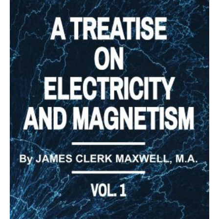
până
la
91.02 lei