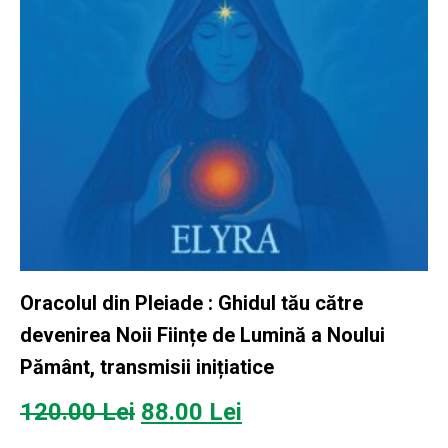
Oracolul din Pleiade : Ghidul tău către
devenirea Noii Ființe de Lumină a Noului
Pământ, transmisii inițiatice
Prețul
Prețul
120.00
Lei
88.00
Lei