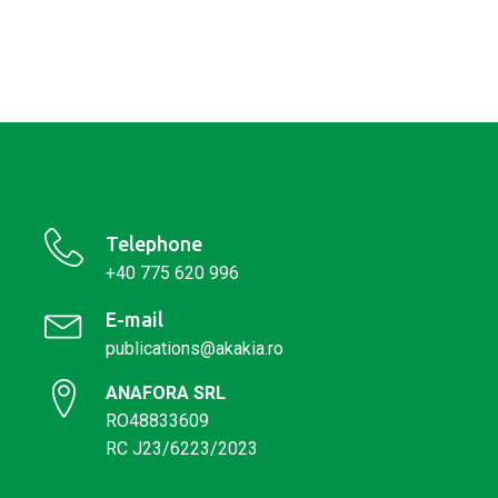
inițial
curent
a
este:
fost:
88.00 lei.
120.00 lei.
Telephone
+40 775 620 996
E-mail
publications@akakia.ro
ANAFORA SRL
RO48833609
RC J23/6223/2023