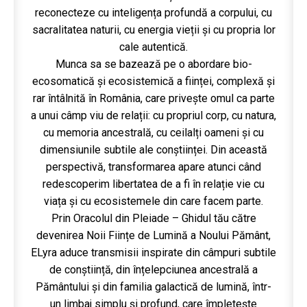
reconecteze cu inteligența profundă a corpului, cu
sacralitatea naturii, cu energia vieții și cu propria lor
cale autentică.
Munca sa se bazează pe o abordare bio-
ecosomatică și ecosistemică a ființei, complexă și
rar întâlnită în România, care privește omul ca parte
a unui câmp viu de relații: cu propriul corp, cu natura,
cu memoria ancestrală, cu ceilalți oameni și cu
dimensiunile subtile ale conștiinței. Din această
perspectivă, transformarea apare atunci când
redescoperim libertatea de a fi în relație vie cu
viața și cu ecosistemele din care facem parte.
Prin Oracolul din Pleiade – Ghidul tău către
devenirea Noii Ființe de Lumină a Noului Pământ,
ELyra aduce transmisii inspirate din câmpuri subtile
de conștiință, din înțelepciunea ancestrală a
Pământului și din familia galactică de lumină, într-
un limbaj simplu și profund, care împletește