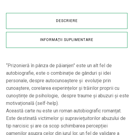
DESCRIERE
INFORMAȚII SUPLIMENTARE
“Prizonieră în pânza de păianjen” este un alt fel de
autobiografie, este o combinație de gânduri și idei
personale, despre autocunoaștere și evoluție prin
cunoaștere, corelarea experințelor și trăirilor proprii cu
cunoștințe de psihologie, despre traume și abuzuri și este
motivațională (self-help).
Această carte nu este un roman autobiografic romanțat.
Este destinată victimelor și supraviețuitorilor abuzului de
tip narcisic și are ca scop schimbarea percepției
oamenilor asupra celor din jurul lor, un fel de validare a