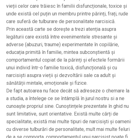
vieții celor care trăiesc în familii disfuncționale, toxice și
unde există cel puțin un membru printre părinți, frați, rude
care suferă de tulburare de personalitate narcisică.
Prin această carte se dorește a trezi atenția asupra
legăturii care există între evenimentele stresante și
adverse (abuzuri, traume) experimentate în copilărie,
educația primită în familie, mintea subconștientă și
comportamentul copiat de la părinți și efectele formării
unui individ într-o familie toxică, disfuncțională și cu
narcisiști asupra vieții și dezvoltării sale ca adult și
sănătății mintale, emoționale și fizice.
De fapt autoarea nu face decât să adreseze o chemare la
a studia, a întelege ce se întâmplă în jurul nostru si a ne
cunoaște propriul sine. Cunoștințele prezentate în ghid nu
sunt limitative, sunt orientative. Există multe cărți de
specialitate, există mai multe tipuri de narcisiști și oameni
cu diverse tulburări de personalitate, mult mai multe feluri
de a se comporta, comportamentul unui narcisist poate fi