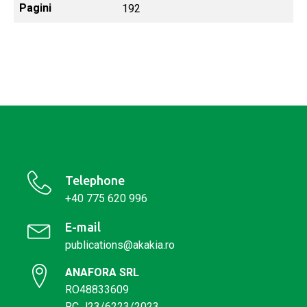
Pagini
192
Telephone
+40 775 620 996
E-mail
publications@akakia.ro
ANAFORA SRL
RO48833609
RC J23/6223/2023