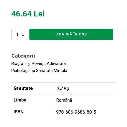
46.64
Lei
Cantitate
ADAUGĂ ÎN COȘ
Prizonieră
în
pânza
Categorii
de
păianjen
Biografii și Povești Adevărate
Psihologie și Sănătate Mintală
Greutate
0.3 Kg
Limba
Română
ISBN
978-606-9686-80-5