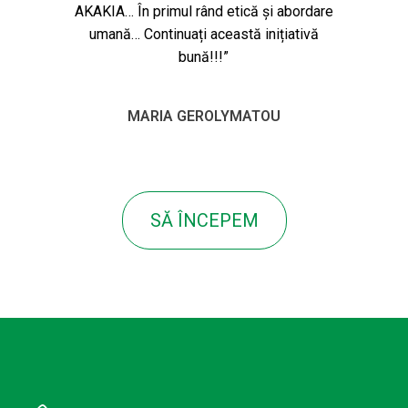
AKAKIA… În primul rând etică și abordare
umană… Continuați această inițiativă
bună!!!”
MARIA GEROLYMATOU
SĂ ÎNCEPEM